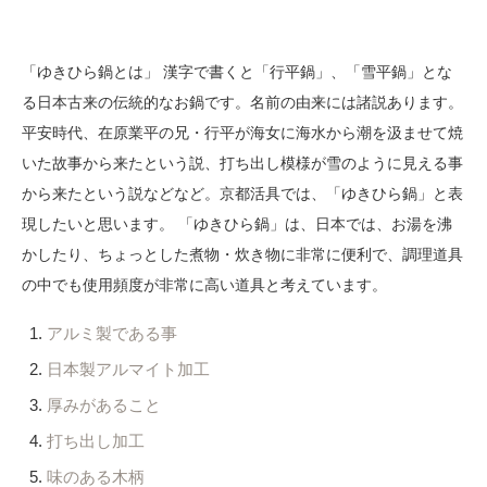
「ゆきひら鍋とは」 漢字で書くと「行平鍋」、「雪平鍋」とな
る日本古来の伝統的なお鍋です。名前の由来には諸説あります。
平安時代、在原業平の兄・行平が海女に海水から潮を汲ませて焼
いた故事から来たという説、打ち出し模様が雪のように見える事
から来たという説などなど。京都活具では、「ゆきひら鍋」と表
現したいと思います。 「ゆきひら鍋」は、日本では、お湯を沸
かしたり、ちょっとした煮物・炊き物に非常に便利で、調理道具
の中でも使用頻度が非常に高い道具と考えています。
アルミ製である事
日本製アルマイト加工
厚みがあること
打ち出し加工
味のある木柄